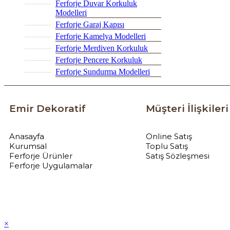
Ferforje Duvar Korkuluk
Modelleri
Ferforje Garaj Kapısı
Ferforje Kamelya Modelleri
Ferforje Merdiven Korkuluk
Ferforje Pencere Korkuluk
Ferforje Sundurma Modelleri
Emir Dekoratif
Müşteri İlişkileri
Anasayfa
Online Satış
Kurumsal
Toplu Satış
Ferforje Ürünler
Satış Sözleşmesi
Ferforje Uygulamalar
×