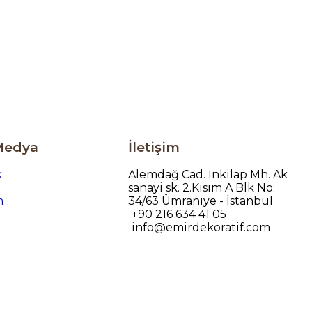
Medya
İletişim
k
Alemdağ Cad. İnkilap Mh. Ak
sanayi sk. 2.Kısım A Blk No:
m
34/63 Ümraniye - İstanbul
+90 216 634 41 05
info@emirdekoratif.com