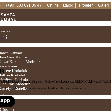
5
(+90) 533 691 06 47
Online Katalog
Projeler
Galeri
ASAYFA
RUMSAL
TALOGLAR
Kataloğu
taloğu
uct
ÜNLER
Bahçe Kapıları
Bina Giriş Kapıları
 Duvar Korkuluk Modelleri
Garaj Kapısı
49
 Pencere Korkuluk
 Balkon Korkuluk
 Merdiven Korkuluk
in “SEPETE EKLE” Butonuna basarak, Online Güvenli Alışveriş KREDİ KARTI yada HAVALE/
 Sundurma Modelleri
n “TEKLİF İSTE” Butonuna basarak özel teklifinizi bizden isteyebilirsiniz.
 Kamelya Modelleri
TIM
 Videolar
Görseller