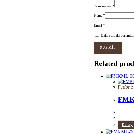
Your review
*
Name
*
Email
*
Daha sonraki yorumlarım
Related prod
Ferforj
FMK
Detay