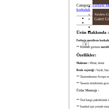
Category:
Ferforje 
GAL
korkuluk
Sizden G
Galeri Gö
SH
İLE
Ürün Hakkında :
Ferforje merdiven korkul
X
** Resimde görünen
merdiv
Özellikler:
Malzeme :
Metal, demir
Renk seçeneği :
Siyah, baya
** Tasarımlarımız Avrupa sta
** Tasarım ürünlerimiz gıcı
Ürün Montajı :
** Özel kargo paketlerinde te
** İstanbul için yerinde mon