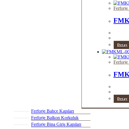
Ferforj
FMK
Detay
Ferforj
FMK
Detay
Ferforje Bahçe Kapıları
Ferforje Balkon Korkuluk
Ferforje Bina Giriş Kapıları