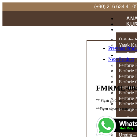
(+90) 216 634 41 0
AN
KU
KA
Ürünler 
Yatak Ka
Previous Prod
ÜR
Next Product
Ferforje 
Ferforje 
Ferforje
Ferforje 
FMKML-00
Ferforje
Ferforje
Ferforje
** Fiyatı görünen ürün iç
Ferforje
**Fiyatı olmayan ürünler içi
Ferforje
ÜRE
Üretim –
Üretim – 