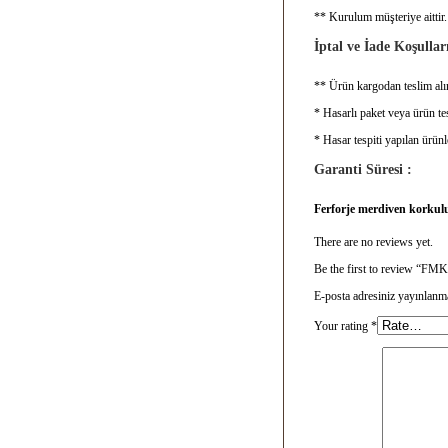
** Kurulum müşteriye aittir.
İptal ve İade Koşulları
** Ürün kargodan teslim alın
* Hasarlı paket veya ürün tes
* Hasar tespiti yapılan ürünl
Garanti Süresi :
Ferforje merdiven korkul
There are no reviews yet.
Be the first to review “F
E-posta adresiniz yayınlanm
Your rating
*