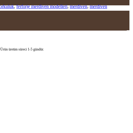
korkuluk
,
ferforje merdiven modelleri
,
merdiven
,
merdiven
. Ürün üretim süreci 1-5 gündür.