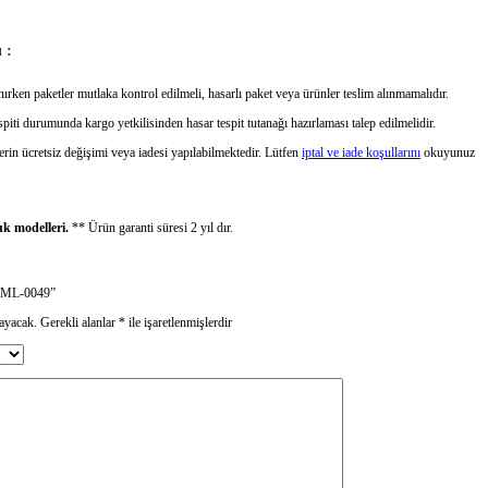
 :
ırken paketler mutlaka kontrol edilmeli, hasarlı paket veya ürünler teslim alınmamalıdır.
piti durumunda kargo yetkilisinden hasar tespit tutanağı hazırlaması talep edilmelidir.
erin ücretsiz değişimi veya iadesi yapılabilmektedir. Lütfen
iptal ve iade koşullarını
okuyunuz
uk modelleri.
** Ürün garanti süresi 2 yıl dır.
MKML-0049”
ayacak.
Gerekli alanlar
*
ile işaretlenmişlerdir