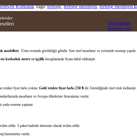
Merdiven Korkuluk
Tags:
ferforje
,
ferforje merdiven
,
ferforje merdiven 
ERI
elenler
Description
rselleri
Reviews (0)
OWROOM
TİŞİM
uk modelleri.
Ürün resimde görüldüğü gibidir. Size özel tasarlanır ve yerinizde montajı yapılır
en korkuluk metre ve işçilik
hesaplanarak fiyata dahil edilmiştir.
z renkte fiyat farkı yoktur.
Gold renkte fiyat farkı 250 ₺
dir. İstendiğinde özel renk kullanılır.
ndartlarında tasarlanır ve Avrupa ülkelerine ihracatımız vardır.
rtı yada esneme yapmaz.
slim edilir. 3 paket halinde demonte olarak teslim edilir.
taj hizmetimiz vardır .