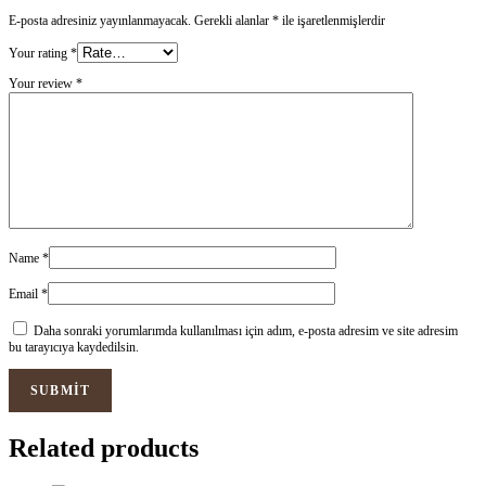
E-posta adresiniz yayınlanmayacak.
Gerekli alanlar
*
ile işaretlenmişlerdir
Your rating
*
Your review
*
Name
*
Email
*
Daha sonraki yorumlarımda kullanılması için adım, e-posta adresim ve site adresim
bu tarayıcıya kaydedilsin.
Related products