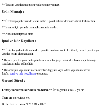
** Tasarım ürünlerimiz gıcırtı yada esneme yapmaz.
Ürün Montajı :
** Özel kargo paketlerinde teslim edilir. 3 paket halinde demonte olarak teslim edilir.
** İstanbul için yerinde montaj hizmetimiz vardır .
** Kurulum müşteriye aittir.
İptal ve İade Koşulları :
** Ürün kargodan teslim alınırken paketler mutlaka kontrol edilmeli, hasarlı paket veya
ürünler teslim alınmamalıdır.
* Hasarlı paket veya ürün tespiti durumunda kargo yetkilisinden hasar tespit tutanağı
hazırlaması talep edilmelidir.
* Hasar tespiti yapılan ürünlerin ücretsiz değişimi veya iadesi yapılabilmektedir.
Lütfen
iptal ve iade koşullarını
okuyunuz
Garanti Süresi :
Ferforje merdiven korkuluk modelleri.
** Ürün garanti süresi 2 yıl dır.
There are no reviews yet.
Be the first to review “FMKML-0017”