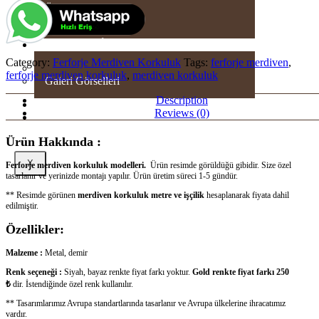
Üretim – Videolar
Üretim – Görseller
GALERI
Category:
Ferforje Merdiven Korkuluk
Tags:
ferforje merdiven
,
Sizden Gelenler
ferforje merdiven korkuluk
,
merdiven korkuluk
Galeri Görselleri
Description
SHOWROOM
Reviews (0)
İLETİŞİM
Ürün Hakkında :
X
Ferforje merdiven korkuluk modelleri.
Ürün resimde görüldüğü gibidir. Size özel
tasarlanır ve yerinizde montajı yapılır. Ürün üretim süreci 1-5 gündür.
** Resimde görünen
merdiven korkuluk metre ve işçilik
hesaplanarak fiyata dahil
edilmiştir.
Özellikler:
Malzeme :
Metal, demir
Renk seçeneği :
Siyah, bayaz renkte fiyat farkı yoktur.
Gold renkte fiyat farkı 250
₺
dir. İstendiğinde özel renk kullanılır.
** Tasarımlarımız Avrupa standartlarında tasarlanır ve Avrupa ülkelerine ihracatımız
vardır.