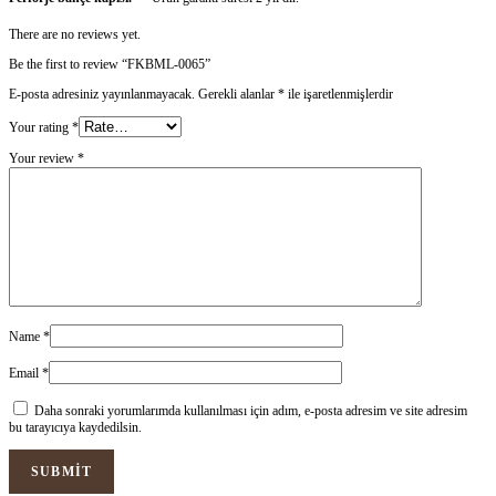
There are no reviews yet.
Be the first to review “FKBML-0065”
E-posta adresiniz yayınlanmayacak.
Gerekli alanlar
*
ile işaretlenmişlerdir
Your rating
*
Your review
*
Name
*
Email
*
Daha sonraki yorumlarımda kullanılması için adım, e-posta adresim ve site adresim
bu tarayıcıya kaydedilsin.