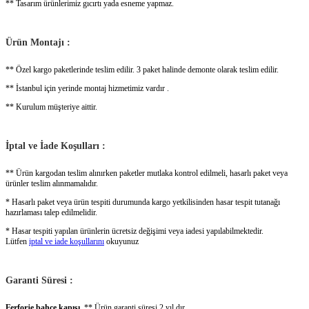
** Tasarım ürünlerimiz gıcırtı yada esneme yapmaz.
Ürün Montajı :
** Özel kargo paketlerinde teslim edilir. 3 paket halinde demonte olarak teslim edilir.
** İstanbul için yerinde montaj hizmetimiz vardır .
** Kurulum müşteriye aittir.
İptal ve İade Koşulları :
** Ürün kargodan teslim alınırken paketler mutlaka kontrol edilmeli, hasarlı paket veya
ürünler teslim alınmamalıdır.
* Hasarlı paket veya ürün tespiti durumunda kargo yetkilisinden hasar tespit tutanağı
hazırlaması talep edilmelidir.
* Hasar tespiti yapılan ürünlerin ücretsiz değişimi veya iadesi yapılabilmektedir.
Lütfen
iptal ve iade koşullarını
okuyunuz
Garanti Süresi :
Ferforje bahçe kapısı.
** Ürün garanti süresi 2 yıl dır.