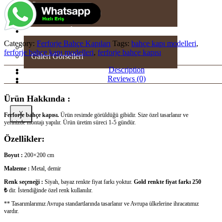
Üretim – Videolar
Üretim – Görseller
GALERI
Category:
Ferforje Bahçe Kapıları
Tags:
bahçe kapı modelleri
,
Sizden Gelenler
ferforje bahçe kapı modelleri
,
ferforje bahçe kapısı
Galeri Görselleri
Description
SHOWROOM
Reviews (0)
İLETİŞİM
Ürün Hakkında :
X
Ferforje bahçe kapısı.
Ürün resimde görüldüğü gibidir. Size özel tasarlanır ve
yerinizde montajı yapılır. Ürün üretim süreci 1-5 gündür.
Özellikler:
Boyut :
200×200 cm
Malzeme :
Metal, demir
Renk seçeneği :
Siyah, bayaz renkte fiyat farkı yoktur.
Gold renkte fiyat farkı 250
₺
dir. İstendiğinde özel renk kullanılır.
** Tasarımlarımız Avrupa standartlarında tasarlanır ve Avrupa ülkelerine ihracatımız
vardır.