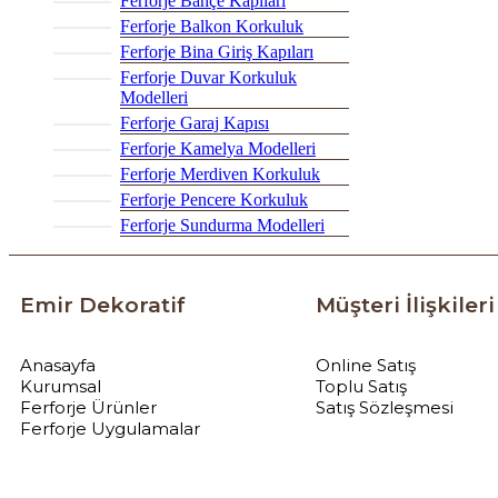
Ferforje Bahçe Kapıları
Ferforje Balkon Korkuluk
Ferforje Bina Giriş Kapıları
Ferforje Duvar Korkuluk
Modelleri
Ferforje Garaj Kapısı
Ferforje Kamelya Modelleri
Ferforje Merdiven Korkuluk
Ferforje Pencere Korkuluk
Ferforje Sundurma Modelleri
Emir Dekoratif
Müşteri İlişkileri
Anasayfa
Online Satış
Kurumsal
Toplu Satış
Ferforje Ürünler
Satış Sözleşmesi
Ferforje Uygulamalar