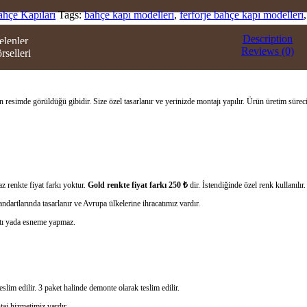
ahçe Kapıları
Tags:
bahçe kapı modelleri
,
ferforje bahçe kapı modelleri
ERI
Description
elenler
Reviews (0)
rselleri
OWROOM
TİŞİM
 resimde görüldüğü gibidir. Size özel tasarlanır ve yerinizde montajı yapılır. Ürün üretim sürec
z renkte fiyat farkı yoktur.
Gold renkte fiyat farkı 250 ₺
dir. İstendiğinde özel renk kullanılır.
ndartlarında tasarlanır ve Avrupa ülkelerine ihracatımız vardır.
rtı yada esneme yapmaz.
slim edilir. 3 paket halinde demonte olarak teslim edilir.
taj hizmetimiz vardır .