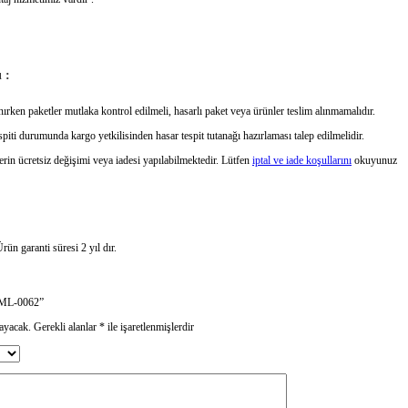
 :
ırken paketler mutlaka kontrol edilmeli, hasarlı paket veya ürünler teslim alınmamalıdır.
piti durumunda kargo yetkilisinden hasar tespit tutanağı hazırlaması talep edilmelidir.
erin ücretsiz değişimi veya iadesi yapılabilmektedir. Lütfen
iptal ve iade koşullarını
okuyunuz
rün garanti süresi 2 yıl dır.
KBML-0062”
ayacak.
Gerekli alanlar
*
ile işaretlenmişlerdir