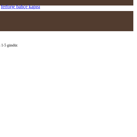
,
ferforje bahçe kapısı
i 1-5 gündür.