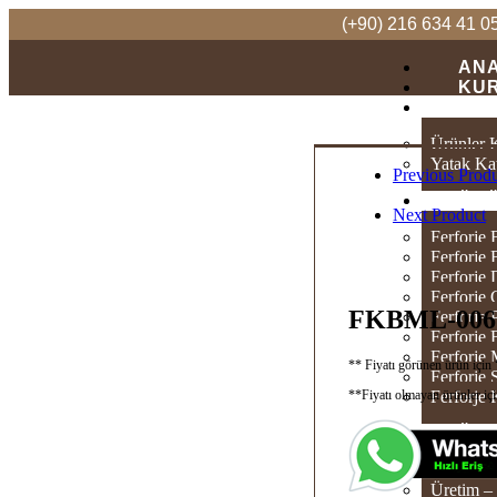
(+90) 216 634 41 0
AN
KU
KA
Ürünler 
Yatak Ka
Previous Prod
ÜR
Next Product
Ferforje 
Ferforje 
Ferforje
Ferforje 
FKBML-006
Ferforje
Ferforje
Ferforje
** Fiyatı görünen ürün iç
Ferforje
**Fiyatı olmayan ürünler içi
Ferforje
ÜRE
Üretim –
Üretim – 