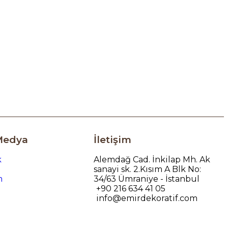
Medya
İletişim
k
Alemdağ Cad. İnkilap Mh. Ak
sanayi sk. 2.Kısım A Blk No:
m
34/63 Ümraniye - İstanbul
+90 216 634 41 05
info@emirdekoratif.com