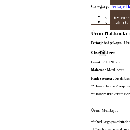
Category:
Ferforje B
GAL
Sizden G
Galeri Gö
SH
Ürün Hakkında :
İLE
Ferforje bahçe kapısı.
Ürün
Özellikler:
X
Boyut :
200×200 cm
Malzeme :
Metal, demir
Renk seçeneği :
Siyah, baya
** Tasarımlarımız Avrupa sta
** Tasarım ürünlerimiz gıcı
Ürün Montajı :
** Özel kargo paketlerinde te
** İstanbul için yerinde mon