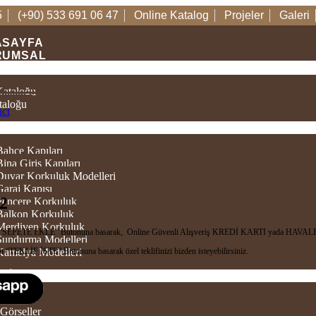
5
(+90) 533 691 06 47
Online Katalog
Projeler
Galeri
ASAYFA
RUMSAL
TALOGLAR
Kataloğu
taloğu
uct
ÜNLER
Bahçe Kapıları
Bina Giriş Kapıları
 Duvar Korkuluk Modelleri
Garaj Kapısı
2
 Pencere Korkuluk
 Balkon Korkuluk
 Merdiven Korkuluk
in “SEPETE EKLE” Butonuna basarak, Online Güvenli Alışveriş KREDİ KARTI yada HAVALE/
 Sundurma Modelleri
n “TEKLİF İSTE” Butonuna basarak özel teklifinizi bizden isteyebilirsiniz.
 Kamelya Modelleri
TIM
 Videolar
Görseller