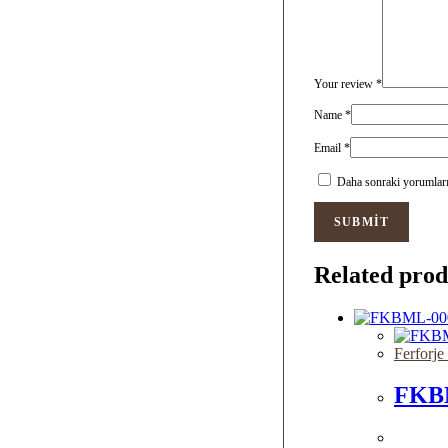
Your review
*
Name
*
Email
*
Daha sonraki yorumlarım
Related prod
Ferforje
FKB