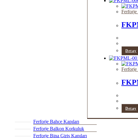
Ferforj
FKP
Detay
Ferforj
FKP
Detay
Ferforje Bahçe Kapıları
Ferforje Balkon Korkuluk
Ferforje Bina Giriş Kapıları