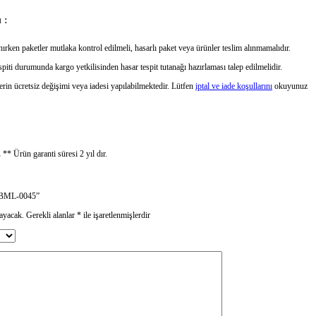
 :
ırken paketler mutlaka kontrol edilmeli, hasarlı paket veya ürünler teslim alınmamalıdır.
piti durumunda kargo yetkilisinden hasar tespit tutanağı hazırlaması talep edilmelidir.
erin ücretsiz değişimi veya iadesi yapılabilmektedir. Lütfen
iptal ve iade koşullarını
okuyunuz
.
** Ürün garanti süresi 2 yıl dır.
KBBML-0045”
ayacak.
Gerekli alanlar
*
ile işaretlenmişlerdir