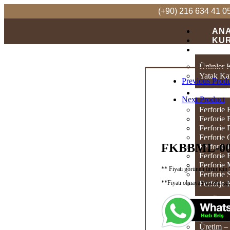
(+90) 216 634 41 0
AN
KU
KA
Ürünler 
Yatak Ka
Previous Prod
ÜR
Next Product
Ferforje 
Ferforje 
Ferforje
Ferforje 
FKBBML-00
Ferforje
Ferforje
Ferforje
** Fiyatı görünen ürün iç
Ferforje
**Fiyatı olmayan ürünler içi
Ferforje
ÜRE
Üretim –
Üretim – 