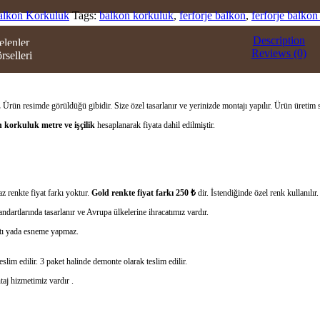
Balkon Korkuluk
Tags:
balkon korkuluk
,
ferforje balkon
,
ferforje balko
ERI
Description
elenler
Reviews (0)
rselleri
OWROOM
TİŞİM
.
Ürün resimde görüldüğü gibidir. Size özel tasarlanır ve yerinizde montajı yapılır. Ürün üretim 
 korkuluk metre ve işçilik
hesaplanarak fiyata dahil edilmiştir.
z renkte fiyat farkı yoktur.
Gold renkte fiyat farkı 250 ₺
dir. İstendiğinde özel renk kullanılır.
ndartlarında tasarlanır ve Avrupa ülkelerine ihracatımız vardır.
rtı yada esneme yapmaz.
slim edilir. 3 paket halinde demonte olarak teslim edilir.
taj hizmetimiz vardır .