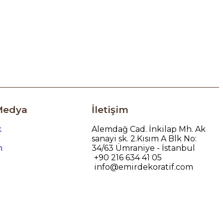
Medya
İletişim
k
Alemdağ Cad. İnkilap Mh. Ak
sanayi sk. 2.Kısım A Blk No:
m
34/63 Ümraniye - İstanbul
+90 216 634 41 05
info@emirdekoratif.com