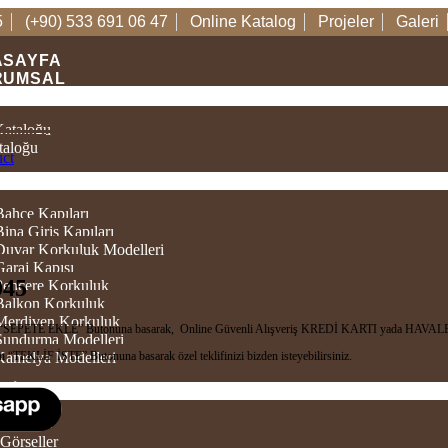
5
(+90) 533 691 06 47
Online Katalog
Projeler
Galeri
ASAYFA
RUMSAL
TALOGLAR
Kataloğu
taloğu
uct
ÜNLER
Bahçe Kapıları
Bina Giriş Kapıları
 Duvar Korkuluk Modelleri
Garaj Kapısı
45
 Pencere Korkuluk
 Balkon Korkuluk
 Merdiven Korkuluk
in “SEPETE EKLE” Butonuna basarak, Online Güvenli Alışveriş KREDİ KARTI yada HAVALE/
 Sundurma Modelleri
n “TEKLİF İSTE” Butonuna basarak özel teklifinizi bizden isteyebilirsiniz.
 Kamelya Modelleri
TIM
 Videolar
Görseller