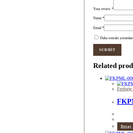
Your review
*
Name
*
Email
*
Daha sonraki yorumlarım
Related prod
Ferforj
FKP
Detay