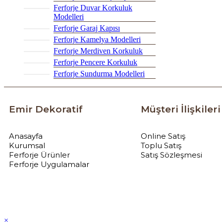
Ferforje Duvar Korkuluk
Modelleri
Ferforje Garaj Kapısı
Ferforje Kamelya Modelleri
Ferforje Merdiven Korkuluk
Ferforje Pencere Korkuluk
Ferforje Sundurma Modelleri
Emir Dekoratif
Müşteri İlişkileri
Anasayfa
Online Satış
Kurumsal
Toplu Satış
Ferforje Ürünler
Satış Sözleşmesi
Ferforje Uygulamalar
×