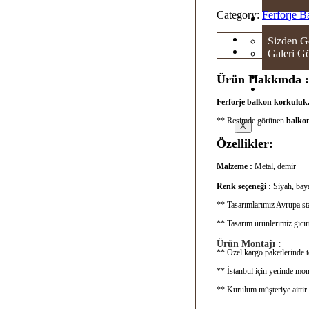
Category:
Ferforje 
GAL
Sizden G
Galeri Gö
SH
Ürün Hakkında :
İLE
Ferforje balkon korkuluk
** Resimde görünen
balkon
X
Özellikler:
Malzeme :
Metal, demir
Renk seçeneği :
Siyah, baya
** Tasarımlarımız Avrupa sta
** Tasarım ürünlerimiz gıcı
Ürün Montajı :
** Özel kargo paketlerinde te
** İstanbul için yerinde mon
** Kurulum müşteriye aittir.