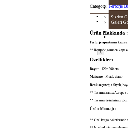
Category:
Ferforje B
GAL
Sizden G
Galeri Gö
SH
Ürün Hakkında :
İLE
Ferforje apartman kapısı
** Resimde görünen
kapı 
X
Özellikler:
Boyut :
120×200 cm
Malzeme :
Metal, demir
Renk seçeneği :
Siyah, baya
** Tasarımlarımız Avrupa sta
** Tasarım ürünlerimiz gıcı
Ürün Montajı :
** Özel kargo paketlerinde te
** İstanbul için yerinde mon