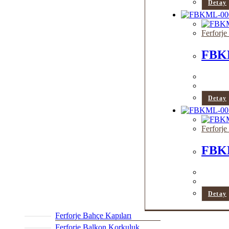
Detay
Ferforje
FBK
Detay
Ferforje
FBK
Detay
Ferforje Bahçe Kapıları
Ferforje Balkon Korkuluk