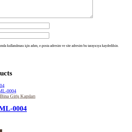
da kullanılması için adım, e-posta adresim ve site adresim bu tarayıcıya kaydedilsin.
ucts
 Bina Giriş Kapıları
ML-0004