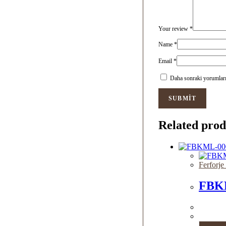
Your review
*
Name
*
Email
*
Daha sonraki yorumlarım
Related prod
Ferforje
FBK