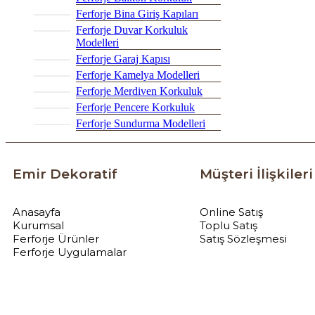
Ferforje Bina Giriş Kapıları
Ferforje Duvar Korkuluk
Modelleri
Ferforje Garaj Kapısı
Ferforje Kamelya Modelleri
Ferforje Merdiven Korkuluk
Ferforje Pencere Korkuluk
Ferforje Sundurma Modelleri
Emir Dekoratif
Müşteri İlişkileri
Anasayfa
Online Satış
Kurumsal
Toplu Satış
Ferforje Ürünler
Satış Sözleşmesi
Ferforje Uygulamalar