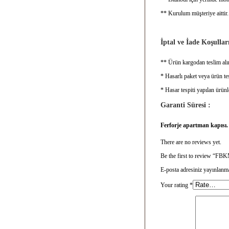
** Kurulum müşteriye aittir.
İptal ve İade Koşulları
** Ürün kargodan teslim alın
* Hasarlı paket veya ürün tes
* Hasar tespiti yapılan ürünl
Garanti Süresi :
Ferforje apartman kapısı
There are no reviews yet.
Be the first to review “F
E-posta adresiniz yayınlanm
Your rating
*