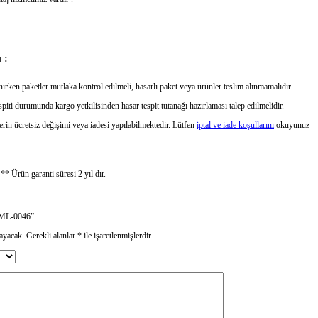
 :
ırken paketler mutlaka kontrol edilmeli, hasarlı paket veya ürünler teslim alınmamalıdır.
piti durumunda kargo yetkilisinden hasar tespit tutanağı hazırlaması talep edilmelidir.
erin ücretsiz değişimi veya iadesi yapılabilmektedir. Lütfen
iptal ve iade koşullarını
okuyunuz
.
** Ürün garanti süresi 2 yıl dır.
BKML-0046”
ayacak.
Gerekli alanlar
*
ile işaretlenmişlerdir