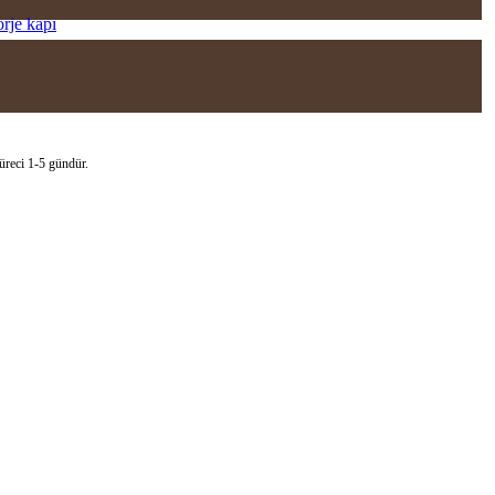
orje kapı
süreci 1-5 gündür.