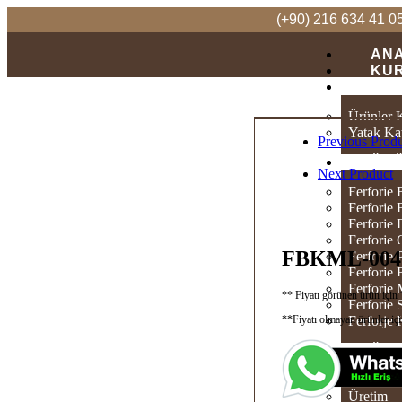
(+90) 216 634 41 0
AN
KU
KA
Ürünler 
Yatak Ka
Previous Prod
ÜR
Next Product
Ferforje 
Ferforje 
Ferforje
Ferforje 
FBKML-004
Ferforje
Ferforje
Ferforje
** Fiyatı görünen ürün iç
Ferforje
**Fiyatı olmayan ürünler içi
Ferforje
ÜRE
Üretim –
Üretim – 