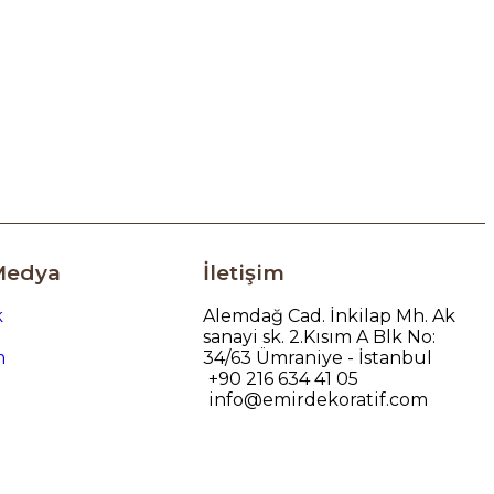
Medya
İletişim
k
Alemdağ Cad. İnkilap Mh. Ak
sanayi sk. 2.Kısım A Blk No:
m
34/63 Ümraniye - İstanbul
+90 216 634 41 05
info@emirdekoratif.com