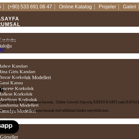
5
(+90) 533 691 06 47
Online Katalog
Projeler
Galeri
ASAYFA
RUMSAL
TALOGLAR
Kataloğu
taloğu
uct
ÜNLER
Bahçe Kapıları
Bina Giriş Kapıları
 Duvar Korkuluk Modelleri
Garaj Kapısı
6
 Pencere Korkuluk
 Balkon Korkuluk
 Merdiven Korkuluk
in “SEPETE EKLE” Butonuna basarak, Online Güvenli Alışveriş KREDİ KARTI yada HAVALE/
 Sundurma Modelleri
n “TEKLİF İSTE” Butonuna basarak özel teklifinizi bizden isteyebilirsiniz.
 Kamelya Modelleri
TIM
 Videolar
Görseller