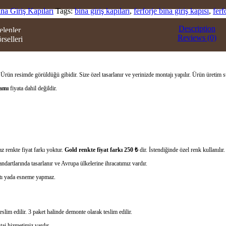
ina Giriş Kapıları
Tags:
bina giriş kapıları
,
ferforje bina giriş kapısı
,
ferf
ERI
Description
elenler
Reviews (0)
rselleri
OWROOM
TİŞİM
.
Ürün resimde görüldüğü gibidir. Size özel tasarlanır ve yerinizde montajı yapılır. Ürün üretim 
camı
fiyata dahil değildir.
z renkte fiyat farkı yoktur.
Gold renkte fiyat farkı 250 ₺
dir. İstendiğinde özel renk kullanılır.
ndartlarında tasarlanır ve Avrupa ülkelerine ihracatımız vardır.
rtı yada esneme yapmaz.
slim edilir. 3 paket halinde demonte olarak teslim edilir.
taj hizmetimiz vardır .