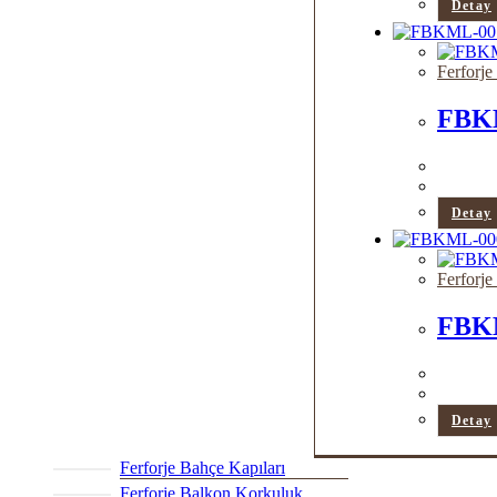
Detay
Ferforje
FBK
Detay
Ferforje
FBK
Detay
Ferforje Bahçe Kapıları
Ferforje Balkon Korkuluk