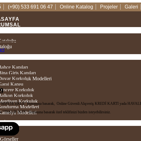
5
(+90) 533 691 06 47
Online Katalog
Projeler
Galeri
ASAYFA
RUMSAL
TALOGLAR
Kataloğu
taloğu
uct
ÜNLER
Bahçe Kapıları
Bina Giriş Kapıları
 Duvar Korkuluk Modelleri
Garaj Kapısı
9
 Pencere Korkuluk
 Balkon Korkuluk
 Merdiven Korkuluk
in “SEPETE EKLE” Butonuna basarak, Online Güvenli Alışveriş KREDİ KARTI yada HAVALE/
 Sundurma Modelleri
n “TEKLİF İSTE” Butonuna basarak özel teklifinizi bizden isteyebilirsiniz.
 Kamelya Modelleri
TIM
 Videolar
Görseller