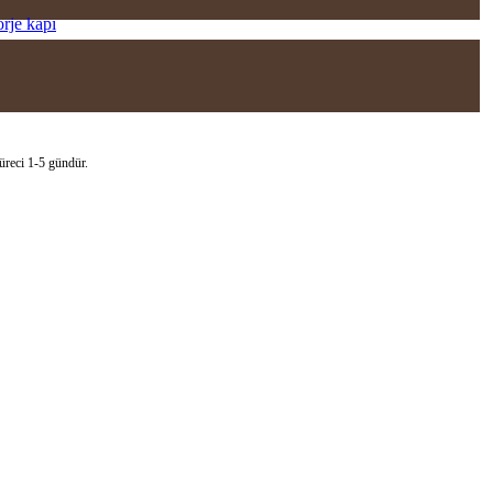
orje kapı
süreci 1-5 gündür.