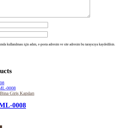
da kullanılması için adım, e-posta adresim ve site adresim bu tarayıcıya kaydedilsin.
ucts
 Bina Giriş Kapıları
ML-0008