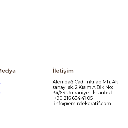
Medya
İletişim
k
Alemdağ Cad. İnkilap Mh. Ak
sanayi sk. 2.Kısım A Blk No:
m
34/63 Ümraniye - İstanbul
+90 216 634 41 05
info@emirdekoratif.com