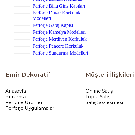
Ferforje Bina Giriş Kapıları
Ferforje Duvar Korkuluk
Modelleri
Ferforje Garaj Kapısı
Ferforje Kamelya Modelleri
Ferforje Merdiven Korkuluk
Ferforje Pencere Korkuluk
Ferforje Sundurma Modelleri
Emir Dekoratif
Müşteri İlişkileri
Anasayfa
Online Satış
Kurumsal
Toplu Satış
Ferforje Ürünler
Satış Sözleşmesi
Ferforje Uygulamalar