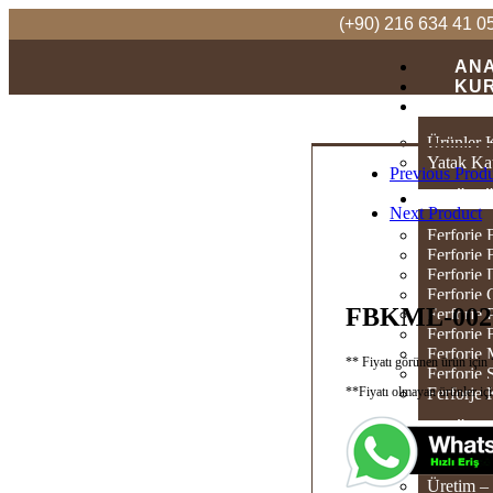
(+90) 216 634 41 0
AN
KU
KA
Ürünler 
Yatak Ka
Previous Prod
ÜR
Next Product
Ferforje 
Ferforje 
Ferforje
Ferforje 
FBKML-002
Ferforje
Ferforje
Ferforje
** Fiyatı görünen ürün iç
Ferforje
**Fiyatı olmayan ürünler içi
Ferforje
ÜRE
Üretim –
Üretim – 