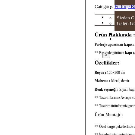
Category:
Ferforje B
GAL
Sizden G
Galeri Gö
SH
Ürün Hakkında :
İLE
Ferforje apartman kapısı
** Resimde görünen
kapı 
X
Özellikler:
Boyut :
120×200 cm
Malzeme :
Metal, demir
Renk seçeneği :
Siyah, baya
** Tasarımlarımız Avrupa sta
** Tasarım ürünlerimiz gıcı
Ürün Montajı :
** Özel kargo paketlerinde te
** İstanbul için yerinde mon