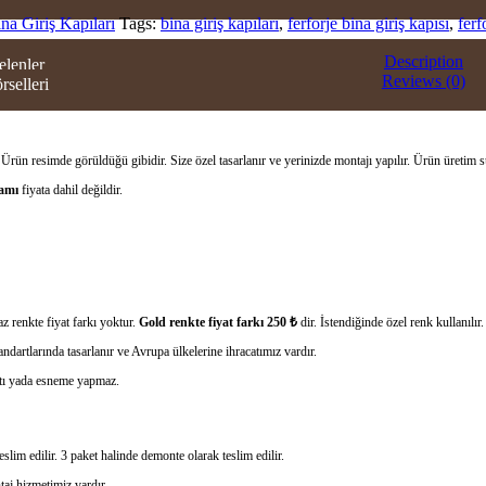
ina Giriş Kapıları
Tags:
bina giriş kapıları
,
ferforje bina giriş kapısı
,
ferf
ERI
Description
elenler
Reviews (0)
rselleri
OWROOM
TİŞİM
.
Ürün resimde görüldüğü gibidir. Size özel tasarlanır ve yerinizde montajı yapılır. Ürün üretim 
camı
fiyata dahil değildir.
z renkte fiyat farkı yoktur.
Gold renkte fiyat farkı 250 ₺
dir. İstendiğinde özel renk kullanılır.
ndartlarında tasarlanır ve Avrupa ülkelerine ihracatımız vardır.
rtı yada esneme yapmaz.
slim edilir. 3 paket halinde demonte olarak teslim edilir.
taj hizmetimiz vardır .