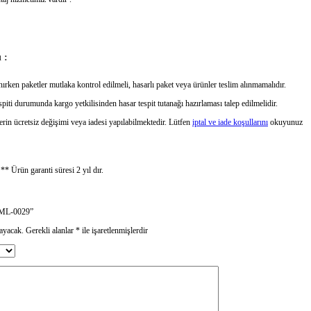
 :
ırken paketler mutlaka kontrol edilmeli, hasarlı paket veya ürünler teslim alınmamalıdır.
piti durumunda kargo yetkilisinden hasar tespit tutanağı hazırlaması talep edilmelidir.
erin ücretsiz değişimi veya iadesi yapılabilmektedir. Lütfen
iptal ve iade koşullarını
okuyunuz
.
** Ürün garanti süresi 2 yıl dır.
BKML-0029”
ayacak.
Gerekli alanlar
*
ile işaretlenmişlerdir