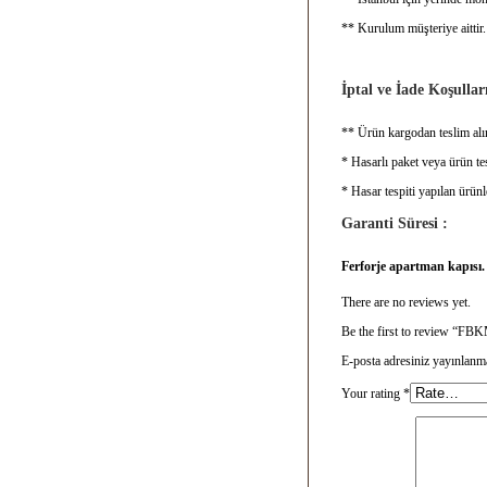
** Kurulum müşteriye aittir.
İptal ve İade Koşulları
** Ürün kargodan teslim alın
* Hasarlı paket veya ürün tes
* Hasar tespiti yapılan ürünl
Garanti Süresi :
Ferforje apartman kapısı
There are no reviews yet.
Be the first to review “F
E-posta adresiniz yayınlanm
Your rating
*