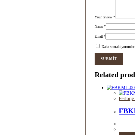
Your review
*
Name
*
Email
*
Daha sonraki yorumlarım
Related prod
Ferforje
FBK