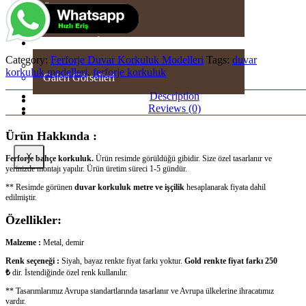
Üretim – Videolar
Üretim – Görseller
GALERI
Category:
Ferforje Duvar Korkuluk Modelleri
Tags:
duvar
Sizden Gelenler
korkuluk modelleri
,
ferforje korkuluk
Galeri Görselleri
Description
SHOWROOM
Reviews (0)
İLETİŞİM
Ürün Hakkında :
X
Ferforje bahçe korkuluk.
Ürün resimde görüldüğü gibidir. Size özel tasarlanır ve
yerinizde montajı yapılır. Ürün üretim süreci 1-5 gündür.
** Resimde görünen
duvar korkuluk metre ve işçilik
hesaplanarak fiyata dahil
edilmiştir.
Özellikler:
Malzeme :
Metal, demir
Renk seçeneği :
Siyah, bayaz renkte fiyat farkı yoktur.
Gold renkte fiyat farkı 250
₺
dir. İstendiğinde özel renk kullanılır.
** Tasarımlarımız Avrupa standartlarında tasarlanır ve Avrupa ülkelerine ihracatımız
vardır.