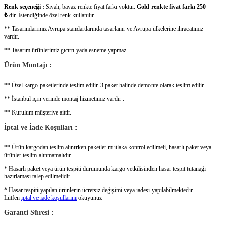
Renk seçeneği :
Siyah, bayaz renkte fiyat farkı yoktur.
Gold renkte fiyat farkı 250
₺
dir. İstendiğinde özel renk kullanılır.
** Tasarımlarımız Avrupa standartlarında tasarlanır ve Avrupa ülkelerine ihracatımız
vardır.
** Tasarım ürünlerimiz gıcırtı yada esneme yapmaz.
Ürün Montajı :
** Özel kargo paketlerinde teslim edilir. 3 paket halinde demonte olarak teslim edilir.
** İstanbul için yerinde montaj hizmetimiz vardır .
** Kurulum müşteriye aittir.
İptal ve İade Koşulları :
** Ürün kargodan teslim alınırken paketler mutlaka kontrol edilmeli, hasarlı paket veya
ürünler teslim alınmamalıdır.
* Hasarlı paket veya ürün tespiti durumunda kargo yetkilisinden hasar tespit tutanağı
hazırlaması talep edilmelidir.
* Hasar tespiti yapılan ürünlerin ücretsiz değişimi veya iadesi yapılabilmektedir.
Lütfen
iptal ve iade koşullarını
okuyunuz
Garanti Süresi :