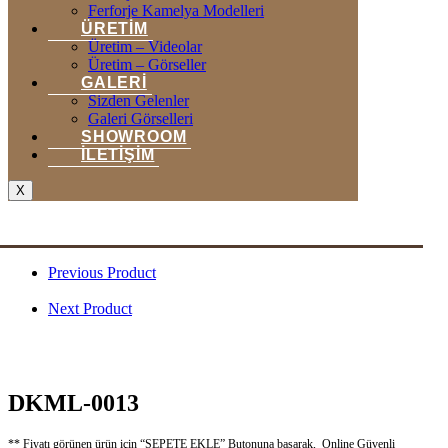
Ferforje Kamelya Modelleri
ÜRETIM
Üretim – Videolar
Üretim – Görseller
GALERI
Sizden Gelenler
Galeri Görselleri
SHOWROOM
İLETİŞİM
X
Previous Product
Next Product
DKML-0013
** Fiyatı görünen ürün için “SEPETE EKLE” Butonuna basarak, Online Güvenli