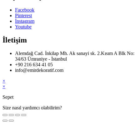
Facebook
Pinterest
İnstagram
Youtube
İletişim
Alemdağ Cad. İnkilap Mh. Ak sanayi sk. 2.Kısım A Blk No:
34/63 Ümraniye - İstanbul
+90 216 634 41 05
info@emirdekoratif.com
×
×
Sepet
Size nasıl yardımcı olabilirim?