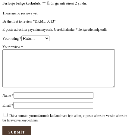
Ferforje bahçe korkuluk.
** Ürün garanti süresi 2 yıl dır.
There are no reviews yet.
Be the first to review “DKML-0013”
E-posta adresiniz yayınlanmayacak.
Gerekli alanlar
*
ile işaretlenmişlerdir
Your rating
*
Your review
*
Name
*
Email
*
Daha sonraki yorumlarımda kullanılması için adım, e-posta adresim ve site adresim
bu tarayıcıya kaydedilsin.