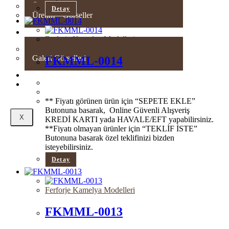
Üretim – Videolar
Detay
Üretim – Görseller
GALERI
Ferforje Kamelya Modelleri
Sizden Gelenler
Galeri Görselleri
FKMML-0014
SHOWROOM
İLETİŞİM
** Fiyatı görünen ürün için “SEPETE EKLE”
Butonuna basarak, Online Güvenli Alışveriş
X
KREDİ KARTI yada HAVALE/EFT yapabilirsiniz.
**Fiyatı olmayan ürünler için “TEKLİF İSTE”
Butonuna basarak özel teklifinizi bizden
isteyebilirsiniz.
Detay
Ferforje Kamelya Modelleri
FKMML-0013